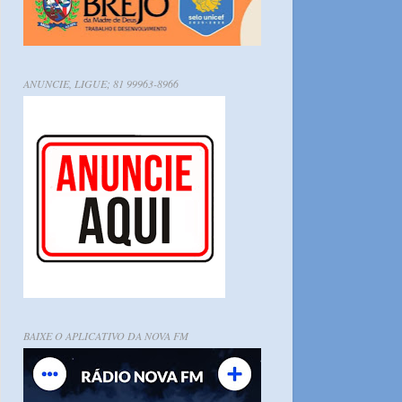
ANUNCIE, LIGUE; 81 99963-8966
BAIXE O APLICATIVO DA NOVA FM