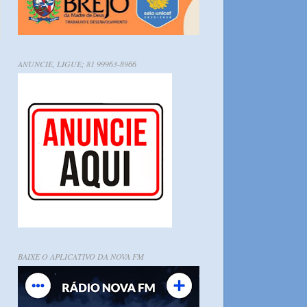
ANUNCIE, LIGUE; 81 99963-8966
BAIXE O APLICATIVO DA NOVA FM