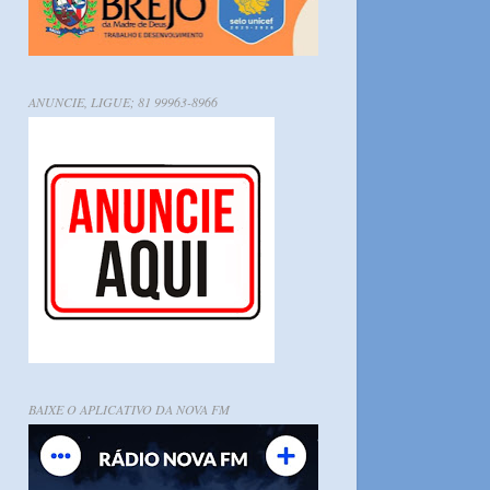
ANUNCIE, LIGUE; 81 99963-8966
BAIXE O APLICATIVO DA NOVA FM