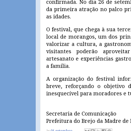
confirmada. No dia 26 de setemb
da primeira atração no palco pr
as idades.
O festival, que chega à sua ter
local de morangos, um dos princ
valorizar a cultura, a gastrono
visitantes poderão aproveita
artesanato e experiências gastr
a família.
A organização do festival inf
breve, reforçando o objetivo 
inesquecível para moradores e tu
Secretaria de Comunicação
Prefeitura do Brejo da Madre de
às
01 setembro