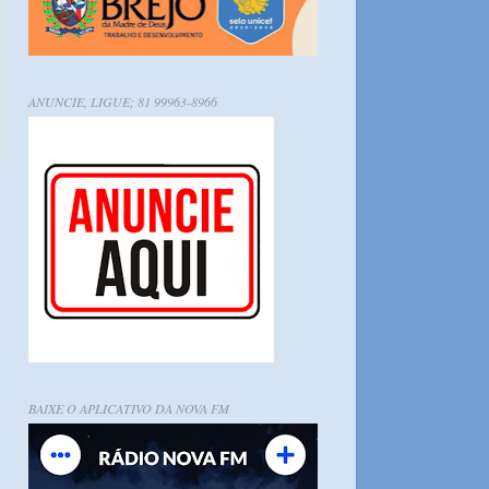
ANUNCIE, LIGUE; 81 99963-8966
BAIXE O APLICATIVO DA NOVA FM