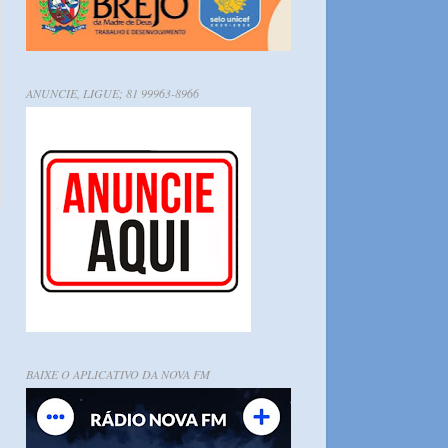
ANUNCIE, LIGUE; 81 99963-8966
BAIXE O APLICATIVO DA NOVA FM