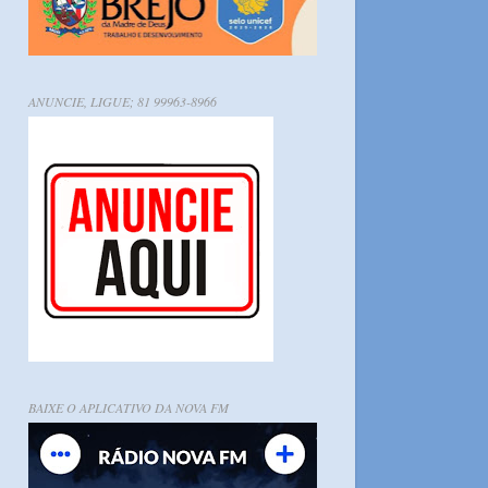
ANUNCIE, LIGUE; 81 99963-8966
BAIXE O APLICATIVO DA NOVA FM