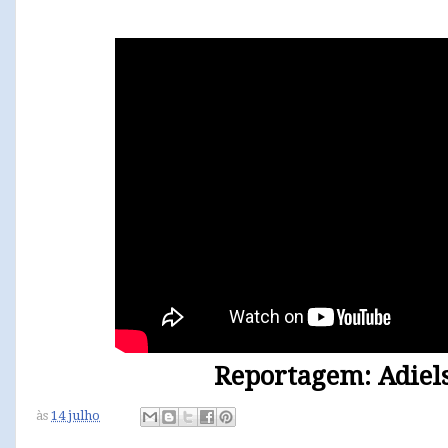
Reportagem: Adiel
às
14 julho