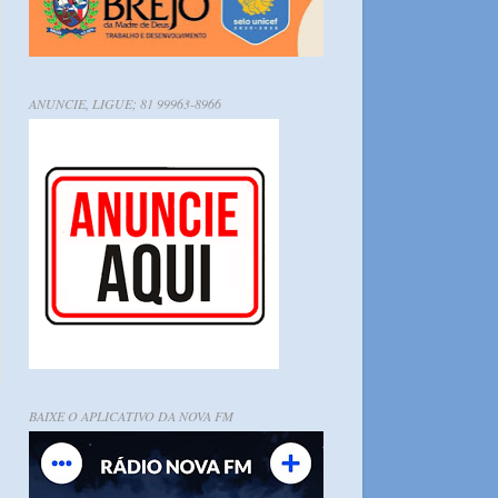
ANUNCIE, LIGUE; 81 99963-8966
BAIXE O APLICATIVO DA NOVA FM