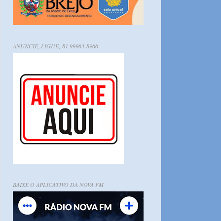
ANUNCIE, LIGUE; 81 99963-8966
BAIXE O APLICATIVO DA NOVA FM