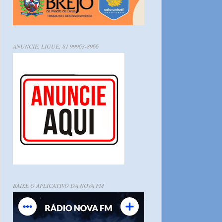
ANUNCIE, LIGUE; 81 99963-8966
BAIXE O APLICATIVO DA NOVA FM