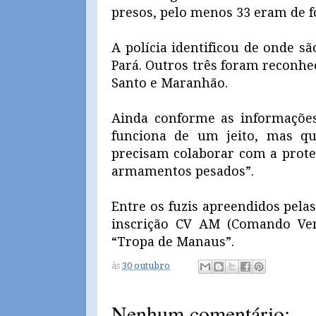
presos, pelo menos 33 eram de fo
A polícia identificou de onde s
Pará. Outros três foram reconhe
Santo e Maranhão.
Ainda conforme as informações
funciona de um jeito, mas q
precisam colaborar com a proteç
armamentos pesados”.
Entre os fuzis apreendidos pela
inscrição CV AM (Comando Ve
“Tropa de Manaus”.
às
30 outubro
Nenhum comentário: