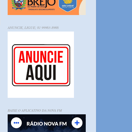
ANUNCIE, LIGUE; 81 99963-8966
BAIXE O APLICATIVO DA NOVA FM