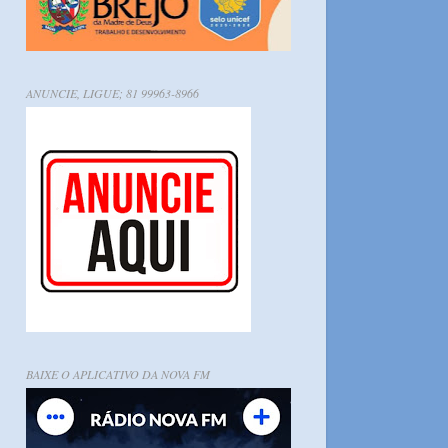
ANUNCIE, LIGUE; 81 99963-8966
BAIXE O APLICATIVO DA NOVA FM