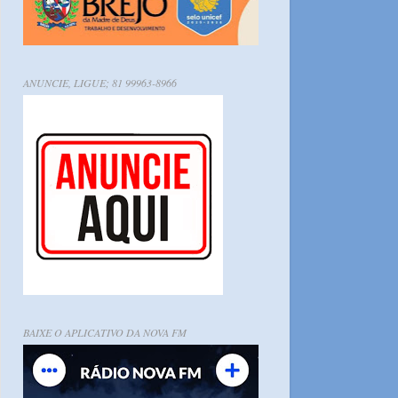
ANUNCIE, LIGUE; 81 99963-8966
BAIXE O APLICATIVO DA NOVA FM