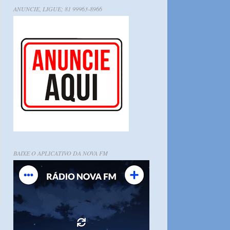
ANUNCIE, LIGUE; 81 99963-8966
BAIXE O APLICATIVO DA NOVA FM