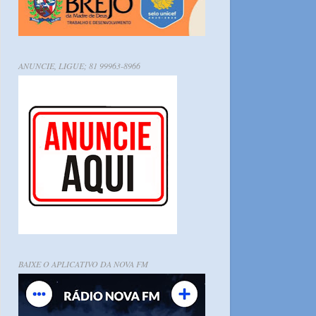
ANUNCIE, LIGUE; 81 99963-8966
BAIXE O APLICATIVO DA NOVA FM