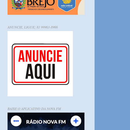
ANUNCIE, LIGUE; 81 99963-8966
BAIXE O APLICATIVO DA NOVA FM