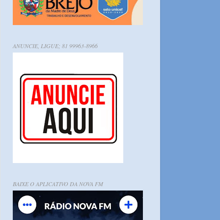
ANUNCIE, LIGUE; 81 99963-8966
BAIXE O APLICATIVO DA NOVA FM