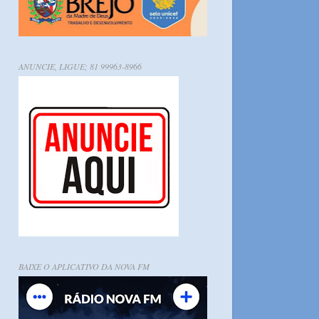
ANUNCIE, LIGUE; 81 99963-8966
BAIXE O APLICATIVO DA NOVA FM