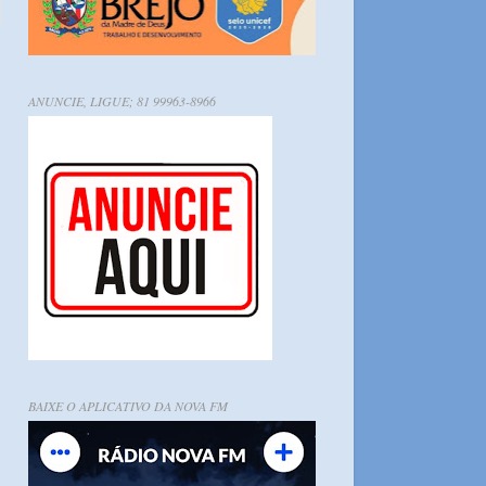
ANUNCIE, LIGUE; 81 99963-8966
BAIXE O APLICATIVO DA NOVA FM