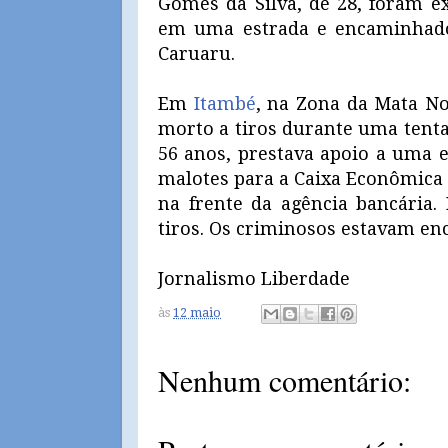
Gomes da Silva, de 28, foram e
em uma estrada e encaminhados
Caruaru.
Em
Itambé
, na Zona da Mata Nor
morto a tiros durante uma tentat
56 anos, prestava apoio a uma 
malotes para a Caixa Econômica 
na frente da agência bancária. 
tiros. Os criminosos estavam enc
Jornalismo Liberdade
às
12 maio
Nenhum comentário: