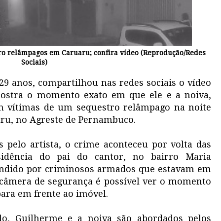
ro relâmpagos em Caruaru; confira vídeo (Reprodução/Redes
Sociais)
9 anos, compartilhou nas redes sociais o vídeo
ostra o momento exato em que ele e a noiva,
am vítimas de um sequestro relâmpago na noite
uaru, no Agreste de Pernambuco.
 pelo artista, o crime aconteceu por volta das
sidência do pai do cantor, no bairro Maria
eendido por criminosos armados que estavam em
câmera de segurança é possível ver o momento
ara em frente ao imóvel.
o, Guilherme e a noiva são abordados pelos