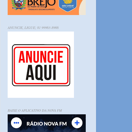
ANUNCIE, LIGUE; 81 99963-8966
BAIXE O APLICATIVO DA NOVA FM