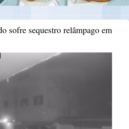
o sofre sequestro relâmpago em