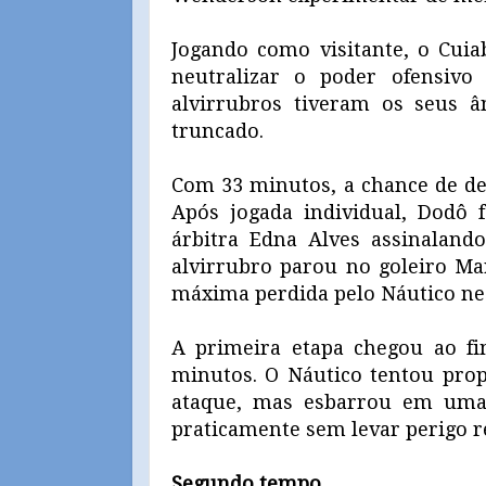
Jogando como visitante, o Cui
neutralizar o poder ofensiv
alvirrubros tiveram os seus â
truncado.
Com 33 minutos, a chance de des
Após jogada individual, Dodô 
árbitra Edna Alves assinaland
alvirrubro parou no goleiro M
máxima perdida pelo Náutico nes
A primeira etapa chegou ao f
minutos. O Náutico tentou pro
ataque, mas esbarrou em uma m
praticamente sem levar perigo re
Segundo tempo