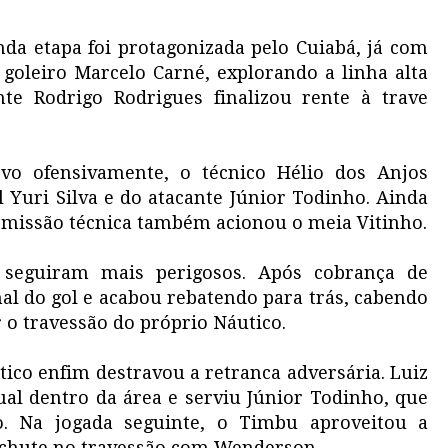
da etapa foi protagonizada pelo Cuiabá, já com
goleiro Marcelo Carné, explorando a linha alta
nte Rodrigo Rodrigues finalizou rente à trave
vo ofensivamente, o técnico Hélio dos Anjos
 Yuri Silva e do atacante Júnior Todinho. Ainda
comissão técnica também acionou o meia Vitinho.
e seguiram mais perigosos. Após cobrança de
mal do gol e acabou rebatendo para trás, cabendo
r o travessão do próprio Náutico.
ico enfim destravou a retranca adversária. Luiz
dual dentro da área e serviu Júnior Todinho, que
o. Na jogada seguinte, o Timbu aproveitou a
u chute no travessão com Wenderson.