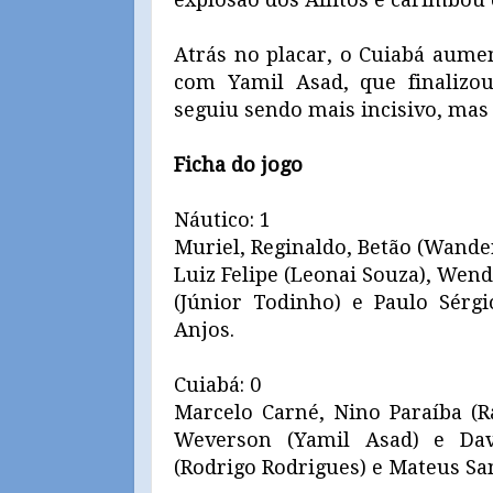
Atrás no placar, o Cuiabá aume
com Yamil Asad, que finalizo
seguiu sendo mais incisivo, mas 
Ficha do jogo
Náutico: 1
Muriel, Reginaldo, Betão (Wander
Luiz Felipe (Leonai Souza), Wend
(Júnior Todinho) e Paulo Sérg
Anjos.
Cuiabá: 0
Marcelo Carné, Nino Paraíba (Ra
Weverson (Yamil Asad) e Davi
(Rodrigo Rodrigues) e Mateus San