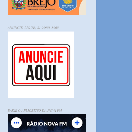
ANUNCIE, LIGUE; 81 99963-8966
BAIXE O APLICATIVO DA NOVA FM