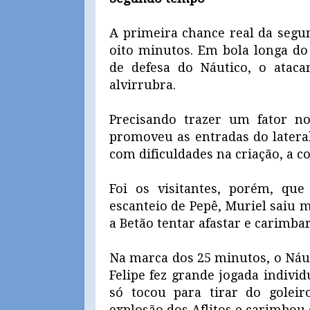
A primeira chance real da segun
oito minutos. Em bola longa do 
de defesa do Náutico, o ataca
alvirrubra.
Precisando trazer um fator no
promoveu as entradas do lateral
com dificuldades na criação, a 
Foi os visitantes, porém, qu
escanteio de Pepê, Muriel saiu 
a Betão tentar afastar e carimba
Na marca dos 25 minutos, o Náut
Felipe fez grande jogada indivi
só tocou para tirar do goleir
explosão dos Aflitos e carimbo