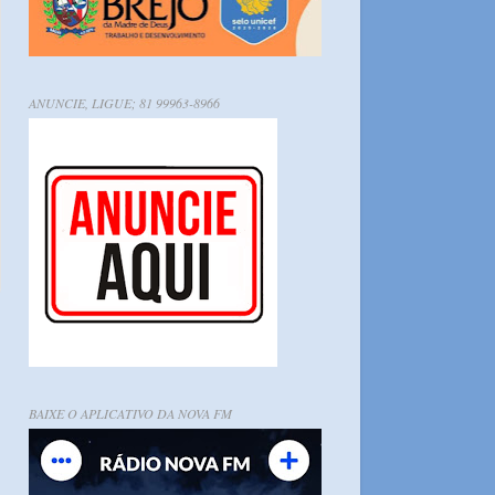
ANUNCIE, LIGUE; 81 99963-8966
BAIXE O APLICATIVO DA NOVA FM