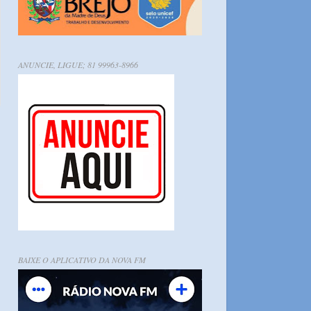
ANUNCIE, LIGUE; 81 99963-8966
BAIXE O APLICATIVO DA NOVA FM