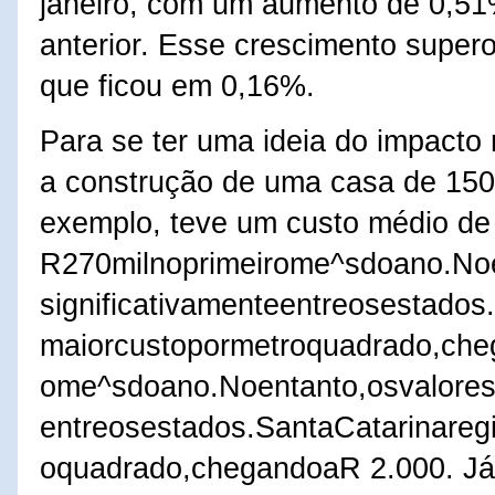
janeiro, com um aumento de 0,5
anterior. Esse crescimento supero
que ficou em 0,16%.
Para se ter uma ideia do impacto
a construção de uma casa de 150
exemplo, teve um custo médio de
R270milnoprimeirome^sdoano.Noe
significativamenteentreosestados
maiorcustopormetroquadrado,che
ome^sdoano.Noentanto,osvaloresv
entreosestados.SantaCatarinareg
oquadrado,chegandoaR 2.000. J