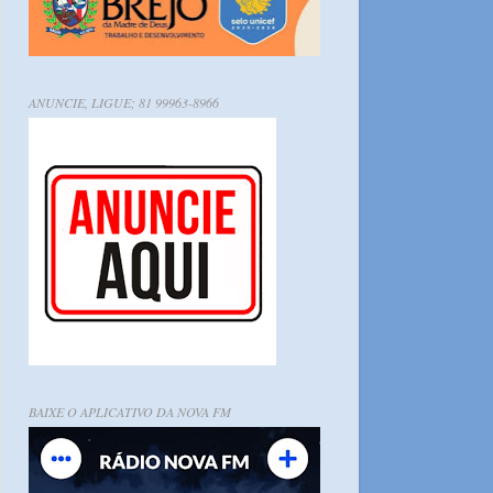
ANUNCIE, LIGUE; 81 99963-8966
BAIXE O APLICATIVO DA NOVA FM