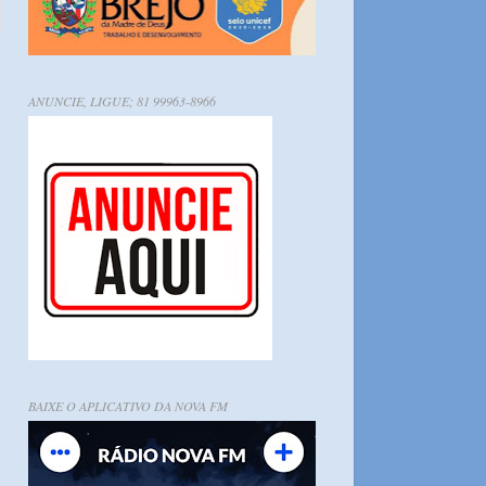
ANUNCIE, LIGUE; 81 99963-8966
BAIXE O APLICATIVO DA NOVA FM