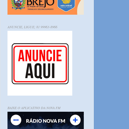
ANUNCIE, LIGUE; 81 99963-8966
BAIXE O APLICATIVO DA NOVA FM