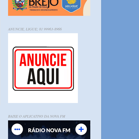
ANUNCIE, LIGUE; 81 99963-8966
BAIXE O APLICATIVO DA NOVA FM